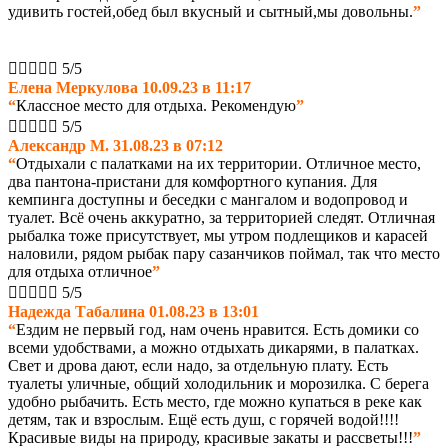
удивить гостей,обед был вкусный и сытный,мы довольны.
”





5/5
Елена Меркулова 10.09.23 в 11:17
“
Классное место для отдыха. Рекомендую
”





5/5
Александр М. 31.08.23 в 07:12
“
Отдыхали с палатками на их территории. Отличное место,
два пантона-пристани для комфортного купания. Для
кемпинга доступны и беседки с мангалом и водопровод и
туалет. Всё очень аккуратно, за
территорией следят. Отличная
рыбалка тоже присутствует, мы утром подлещиков и карасей
наловили, рядом рыбак пару сазанчиков поймал, так что место
для отдыха отличное
”





5/5
Надежда Табалина 01.08.23 в 13:01
“
Ездим не первый год, нам очень нравится. Есть домики со
всеми удобствами, а можно отдыхать дикарями, в палатках.
Свет и дрова дают, если надо, за отдельную плату. Есть
туалеты уличные, общий
холодильник и морозилка. С берега
удобно рыбачить. Есть место, где можно купаться в реке как
детям, так и взрослым. Ещё есть душ, с горячей водой!!!!
Красивые виды на природу, красивые закаты и рассветы!!!
”