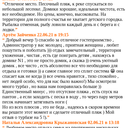
“
Отличное место. Песочный пляж, к реке спускаться по
небольшой лесенке. Домики хорошие, идеальная чистота, есть
все необходимое. Но цены, конечно, высоковаты. На
территории для полного счастья не
хватает детского городка.
Рыбалка отменная, рыбу ловили каждый день и с берега и с
лодки.
”
Артём Зайченко 22.06.21 в 19:15
“
Добрый вечер !) спасибо за отличное гостеприимство ,
Администратор у вас молодец , приятная женщина , любит
пошутить и поболтать ))) отдых замечательный , территория
ухоженная , чистая , есть где поиграть детям , нахожусь в
домике N1 , это не просто домик, а сказка )) очень уютный
домик , все чисто , есть абсолютно все что необходимо для
отдыха и готовки )) а самое главное это сплит система 😁 она
спасает как не когда )) все очень нравится , тихо спокойно ,
нет людей особо, что для нас было важно!) Мы осмотрели
много турбаз , но ваша нам понравилась больше ))
Единственный минус , это отсутсвие пляжа , есть спуск на
пантон , а если заходить с песка в воду , то через пару метров
песок начинает затягивать ноги (
Но из всех плюсов , это не беда , надеюсь в скором времени
вы решите этот момент и сделаете отличный пляж ) Мой
отзыв о турбазе на 5 !)
.
”
Наталья Александровна Крыжановская 02.06.21 в 13:18
“
Любимое место отдыха семьи на протяжении нескольких