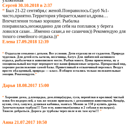
ухоженная
”
Сергей 30.10.2018 в 2:37
“
Был 21-22 сентября,с женой.Понравилось.Сруб №1-
чисто,приятно.Территория убирается,мангал,дрова…
Впечатления только хорошие. Рыбалка
понравилась,неожиданно для себя на поплавок у берега
ловился сазан…Именно сазан,а не сазанчик)) Рекомендую для
тихого семейного отдыха.))
”
Елена 17.09.2018 12:39
“
Отдыхали семьями с детьми. Все условия. Дети отдохнули от гаджетов. Природа
чудесная. Для детей есть качели, песочница, батут. Для любителей активного
отдыха, рыбалочки в живописном месте. Рыбки много. Цены приемлемы, ну а
эмоциональный восторг перекроет все ваши финансовые затраты. Прекрасный вид,
хорошее расположение самой базы. Приветливый и отзывчивый персонал. Воздух
просто обалденный, природа — класс. В общем остались только положительные
эмоции. Рекомендуем.
”
Дарья 18.08.2017 15:00
“
Хорошие дома, д.площадка, дом.птица(куры, гуси, перепёлки и кролики) чистый
пляж без водорослей, а так же можно приезжать с домашними животными. Кондёр,
кухня, стол, санузел, душевая кабинка, мангал. Можно за 150 р купить дрова.
Замечательная турбаза!!! Там есть животные(кошка и 2 собаки в вольерах).
Тяжело добраться. Дорога до турбазы через поле и их там куча!!!
”
Анна 21.07.2017 10:50