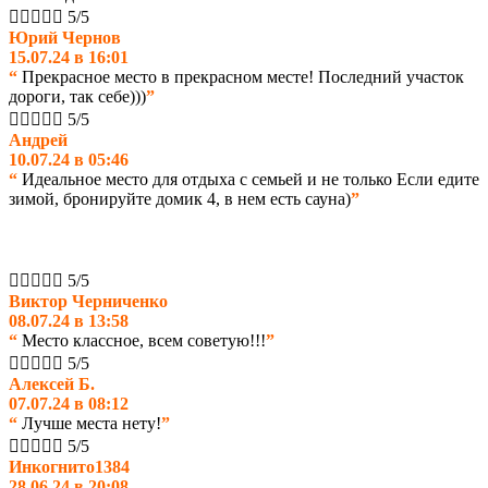





5/5
Юрий Чернов
15.07.24 в 16:01
“
Прекрасное место в прекрасном месте! Последний участок
дороги, так себе)))
”





5/5
Андрей
10.07.24 в 05:46
“
Идеальное место для отдыха с семьей и не только Если едите
зимой, бронируйте домик 4, в нем есть сауна)
”





5/5
Виктор Черниченко
08.07.24 в 13:58
“
Место классное, всем советую!!!
”





5/5
Алексей Б.
07.07.24 в 08:12
“
Лучше места нету!
”





5/5
Инкогнито1384
28.06.24 в 20:08