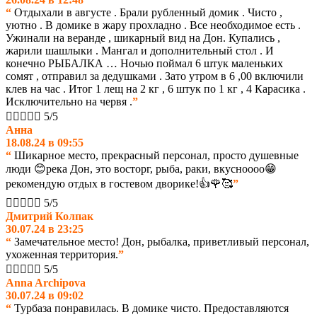
“
Отдыхали в августе . Брали рубленный домик . Чисто ,
уютно . В домике в жару прохладно . Все необходимое есть .
Ужинали на веранде , шикарный вид на Дон. Купались ,
жарили шашлыки . Мангал и дополнительный стол . И
конечно РЫБАЛКА … Ночью поймал 6 штук маленьких
сомят , отправил за дедушками . Зато утром в 6 ,00 включили
клев на час . Итог 1 лещ на 2 кг , 6 штук по 1 кг , 4 Карасика .
Исключительно на червя .
”





5/5
Анна
18.08.24 в 09:55
“
Шикарное место, прекрасный персонал, просто душевные
люди 😊река Дон, это восторг, рыба, раки, вкусноооо😁
рекомендую отдых в гостевом дворике!👍🌹🥰
”





5/5
Дмитрий Колпак
30.07.24 в 23:25
“
Замечательное место! Дон, рыбалка, приветливый персонал,
ухоженная территория.
”





5/5
Anna Archipova
30.07.24 в 09:02
“
Турбаза понравилась. В домике чисто. Предоставляются