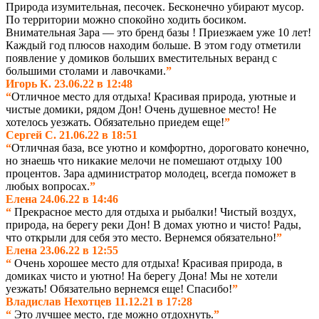
Природа изумительная, песочек. Бесконечно убирают мусор.
По территории можно спокойно ходить босиком.
Внимательная Зара — это бренд базы ! Приезжаем уже 10 лет!
Каждый год плюсов находим больше. В этом году отметили
появление у домиков больших вместительных веранд с
большими столами и лавочками.
”
Игорь К. 23.06.22 в 12:48
“
Отличное место для отдыха! Красивая природа, уютные и
чистые домики, рядом Дон! Очень душевное место! Не
хотелось уезжать. Обязательно приедем еще!
”
Сергей С. 21.06.22 в 18:51
“
О
тличная база, все уютно и комфортно, дороговато конечно,
но знаешь что никакие мелочи не помешают отдыху 100
процентов. Зара администратор молодец, всегда поможет в
любых вопросах.
”
Елена 24.06.22 в 14:46
“
Прекрасное место для отдыха и рыбалки! Чистый воздух,
природа, на берегу реки Дон! В домах уютно и чисто! Рады,
что открыли для себя это место. Вернемся обязательно!
”
Елена 23.06.22 в 12:55
“
Очень хорошее место для отдыха! Красивая природа, в
домиках чисто и уютно! На берегу Дона! Мы не хотели
уезжать! Обязательно вернемся еще! Спасибо!
”
Владислав Нехотцев 11.12.21 в 17:28
“
Это лучшее место, где можно отдохнуть.
”