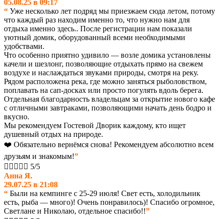
05.08.25 в 09:17
“
Уже несколько лет подряд мы приезжаем сюда летом, потому
что каждый раз находим именно то, что нужно нам для
отдыха именно здесь.. После регистрации нам показали
уютный домик, оборудованный всеми необходимыми
удобствами.
Что особенно приятно удивило — возле домика установлены
качели и шезлонг, позволяющие отдыхать прямо на свежем
воздухе и наслаждаться звуками природы, смотря на реку.
Рядом расположена река, где можно заняться рыболовством,
поплавать на сап-досках или просто погулять вдоль берега.
Отдельная благодарность владельцам за открытие нового кафе
с отличными завтраками, позволяющими начать день бодро и
вкусно.
Мы рекомендуем Гостевой Дворик каждому, кто ищет
душевный отдых на природе.
❤️ Обязательно вернёмся снова! Рекомендуем абсолютно всем
друзьям и знакомым!
”





5/5
Анна Я.
29.07.25 в 21:08
“
Были на кемпинге с 25-29 июля! Свет есть, холодильник
есть, рыба — много)! Очень понравилось)! Спасибо огромное,
Светлане и Николаю, отдельное спасибо!!
”