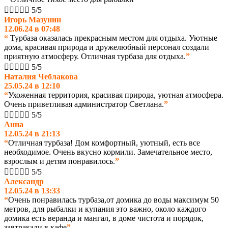





5/5
Игорь Мазунин
12.06.24 в 07:48
“
Турбаза оказалась прекрасным местом для отдыха. Уютные
дома, красивая природа и дружелюбный персонал создали
приятную атмосферу. Отличная турбаза для отдыха.
”





5/5
Наталия Чеблакова
25.05.24 в 12:10
“
Ухоженная территория, красивая природа, уютная атмосфера.
Очень приветливая администратор Светлана.
”





5/5
Анна
12.05.24 в 21:13
“
Отличная турбаза! Дом комфортный, уютный, есть все
необходимое. Очень вкусно кормили. Замечательное место,
взрослым и детям понравилось.
”





5/5
Александр
12.05.24 в 13:33
“
Очень понравилась турбаза,от домика до воды максимум 50
метров, для рыбалки и купания это важно, около каждого
домика есть веранда и мангал, в доме чистота и порядок,
завтракали в кафе
”