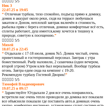





5/5
Ник З
22.07.25 в 19:05
“
Отличная турбаза, тихо спокойно, подъезд прямо к домику,
домик в аккурат около реки, сидя на террасе любуешься
закатом и Доном, неплохой завтрак включён в стоимость,
рыбалка прям с берега отличная, домики комфортные всë есть,
сплиты работают, душ имеется,кому хочется в тишину к
природе, советую к посещению.
”





5/5
Михей
18.07.25 в 22:45
“
Отдыхали с 17-18 июля, домик №5. Домик чистый, очень
приветливый и гостеприимный персонал. Завтрак с утра
божественный. Рыбу наловили, 2 сазанчика (один вечером,
второй утром) Утром клев был нереальный. Вообще турбаза
огонь. Завтра едим сюда на кемпинг с 19-20.
Рекомендую турбазу Гостевой Дворик!
”





5/5
Тимофей Владимирович
19.07.25 в 09:17
“
Здравствуйте !Отдыхали 2 дня все очень понравилось,
встретили нас очень тепло проводили до домика все показали
все объяснили показали где поставить авто.в домиках очень
уютно ,комфортно чистенько ,установлены сплит система,есть