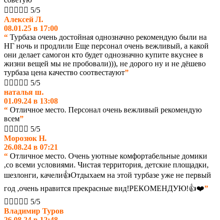





5/5
Алексей Л.
08.01.25 в 17:00
“
Турбаза очень достойная однозначно рекомендую были на
НГ ночь и продлили Еще персонал очень вежливый, а какой
они делает самогон кто будет однозначно купите вкуснее в
жизни вещей мы не пробовали))), не дорого ну и не дёшево
турбаза цена качество соотвестауют
”





5/5
наталья ш.
01.09.24 в 13:08
“
Отличное место. Персонал очень вежливый рекомендую
всем
”





5/5
Морозюк Н.
26.08.24 в 07:21
“
Отличное место. Очень уютные комфортабельные домики
,со всеми условиями. Чистая территория, детские площадки,
шезлонги, качели👍Отдыхаем на этой турбазе уже не первый
год ,очень нравится прекрасные вид!РЕКОМЕНДУЮ!👍❤️
”





5/5
Владимир Туров
26.08.24 в 12:48