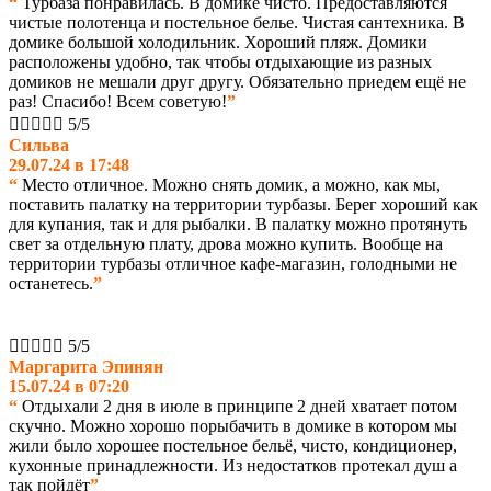
“
Турбаза понравилась. В домике чисто. Предоставляются
чистые полотенца и постельное белье. Чистая сантехника. В
домике большой холодильник. Хороший пляж. Домики
расположены удобно, так чтобы отдыхающие из разных
домиков не мешали друг другу. Обязательно приедем ещё не
раз! Спасибо! Всем советую!
”





5/5
Сильва
29.07.24 в 17:48
“
Место отличное. Можно снять домик, а можно, как мы,
поставить палатку на территории турбазы. Берег хороший как
для купания, так и для рыбалки. В палатку можно протянуть
свет за отдельную плату, дрова можно купить. Вообще на
территории турбазы отличное кафе-магазин, голодными не
останетесь.
”





5/5
Маргарита Эпинян
15.07.24 в 07:20
“
Отдыхали 2 дня в июле в принципе 2 дней хватает потом
скучно. Можно хорошо порыбачить в домике в котором мы
жили было хорошее постельное бельё, чисто, кондиционер,
кухонные принадлежности. Из
недостатков протекал душ а
так пойдёт
”