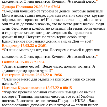
каждое лето. Очень нравится. Кемпинг ⛺ высший класс.
”
Динара Полякова 26.08.22 в 07:04
“
Ожидали большего от турбазы за деньги, которые заплатили!
Много песка, гулять негде, с детьми ехать не советую- крутые
обрывы, не огороженные! На пляже постоянно рыбаки, хотя
они там не должны рыбачить, это не место для рыбалки, люди
хотят безопасно и комфортно купаться! На территории лежаки
и скрипучие качели, которые следовало бы привести в
должный вид! Погулять по территории особо негде!
Единственное понравился домик и вид на Дон — все!
”
Владимир 17.08.22 в 23:01
“
Отлично место для отдыха. Посещаем с семьей и друзьями
каждое лето. Очень нравится. Кемпинг ⛺ высший класс.
”
Галина И. 15.08.22 в 09:45
“
Замечательное место!!! Везде чисто, домики уютные! А
администратор просто чудо!!!
”
Екатерина Ильина 26.07.22 в 19:56
“
Отличное место для отдыха на природе у реки со своей
палаткой
”
Наталья Крыжановская 18.07.22 в 08:15
“
Чудесно провели большой семейный выезд! Все были в
восторге! Тишина, идеальная чистота, все есть! Удобная
постель. Белоснежные полотенца.Посуда из ИКЕА . Даже
воспользовались духовкой с конвектором — спекли пирог.