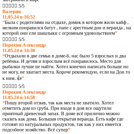





5/5
Валерия
11.05.24 в 16:52
“
Была с родителями на отдыхе, домик в котором жили кайф ,
мелким понравился батут , папе с арестным дон и веранда , на
которой они ели шашлыки с огромным удовольствием
”





5/5
Порохня Александр
11.05.24 в 14:30
“
Отдыхали в две семьи в доме-6, нас было 5 взрослых и два
ребёнка. И детям и взрослым всё понравилось. Место для
рыбалки лучше не найти. Хотел конечно написать больше но
не могу, не хватает места. Короче рекомендую, если на Дон то
к ним. 👍
”





5/5
Порохня Александр
11.05.24 в 14:58
“
Пишу второй отзыв, так как места не хватило. Хотел
отметить дом из сруба. При входе в дом все ощутили
приятный древесный запах. В доме всё прилично можно
сказать как дома. Большая открытая веранда. Есть кафе где
готовят из натуральных продуктов, так как у них имеется
подсобное хозяйство. Всё супер
”