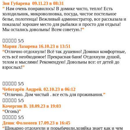
Зоя Губарева 09.11.23 в 08:31
”
Нам очень понравилось! В домике чисто, тепло! Есть
холодильник, микроволновка, посуда, чистое постельное
белье, полотенца! Вежливый администратор, все рассказала и
показала! хорошее место для рыбалки
и просто для отдыха!
Мы остались довольны! Всем советую.
!
”





5/5
Мария Лазарева 16.10.23 в 13:51
“
Отлично отдохнули! Всё так душевно! Домики комфортные,
есть всё необходимое! Прекрасная баня! Отдохнули душой,
телом и мыслями! Рекомендую! Довольны все: от детей до
взрослых!
”





5/5
Чеботарёв Андрей. 02.10.23 в 06:12
“
Отлично. Дом чистый . все есть для проживания.
”





5/5
Кочергин В. 18.09.23 в 19:03
“
Огонь)
”





5/5
Денис Фоломеев 17.09.23 в 16:45
“
Шикарно отдохнули и порыбачили,хозяйка знает как и чем