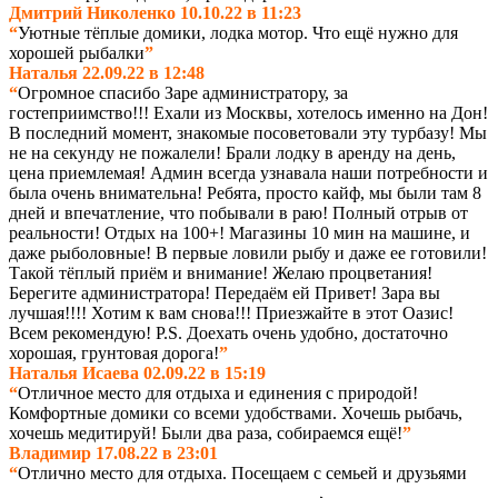
Дмитрий Николенко 10.10.22 в 11:23
“
Уютные тёплые домики, лодка мотор. Что ещё нужно для
хорошей рыбалки
”
Наталья 22.09.22 в 12:48
“
Огромное спасибо Заре администратору, за
гостеприимство!!! Ехали из Москвы, хотелось именно на Дон!
В последний момент, знакомые посоветовали эту турбазу! Мы
не на секунду не пожалели! Брали лодку в аренду на день,
цена приемлемая! Админ всегда узнавала наши потребности и
была очень внимательна! Ребята, просто кайф, мы были там 8
дней и впечатление, что побывали в раю! Полный отрыв от
реальности! Отдых на 100+! Магазины 10 мин на машине, и
даже рыболовные! В первые ловили рыбу и даже ее готовили!
Такой тёплый приём и внимание! Желаю процветания!
Берегите администратора! Передаём ей Привет! Зара вы
лучшая!!!! Хотим к вам снова!!! Приезжайте в этот Оазис!
Всем рекомендую! P.S. Доехать очень удобно, достаточно
хорошая, грунтовая дорога!
”
Наталья Исаева 02.09.22 в 15:19
“
Отличное место для отдыха и единения с природой!
Комфортные домики со всеми удобствами. Хочешь рыбачь,
хочешь медитируй! Были два раза, собираемся ещё!
”
Владимир 17.08.22 в 23:01
“
Отлично место для отдыха. Посещаем с семьей и друзьями