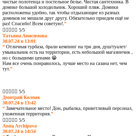
чистые полотенца и постельное белье. Чистая сантехника. В
домике большой холодильник. Хороший пляж. Домики
расположены удобно, так чтобы отдыхающие из разных
домиков не мешали друг другу. Обязательно приедем ещё не
раз! Спасибо! Всем советую!.
”





5/5
Татьяна Анисимова
30.07.24 в 13:01
“
Отличная турбаза, брали кемпинг на три дня, душ/туалет/
умывальник есть на территории, есть небольшой магазинчик ,
но с большими ценами 😁
Нам все очень понравилось, лучше место на сазана нет, чем
тут.
”





5/5
Дмитрий Колпак
30.07.24 в 13:42
“
Замечательное место! Дон, рыбалка, приветливый персонал,
ухоженная территория.
”





5/5
Anna Archipova
30.07.24 в 14:54