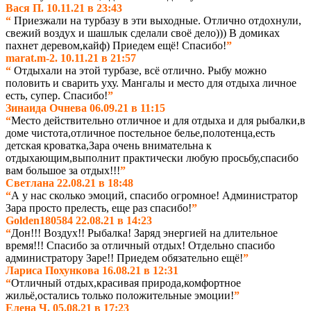
Вася П. 10.11.21 в 23:43
“
Приезжали на турбазу в эти выходные. Отлично отдохнули,
свежий воздух и шашлык сделали своё дело))) В домиках
пахнет деревом,кайф) Приедем ещё! Спасибо!
”
marat.m-2. 10.11.21 в 21:57
“
Отдыхали на этой турбазе, всё отлично. Рыбу можно
половить и сварить уху. Мангалы и место для отдыха личное
есть, супер. Спасибо
!
”
Зинаида Очнева 06.09.21 в 11:15
“
Место действительно отличное и для отдыха и для рыбалки,в
доме чистота,отличное постельное белье,полотенца,есть
детская кроватка,Зара очень внимательна к
отдыхающим,выполнит практически любую
просьбу,спасибо
вам большое за отдых!!!
”
Светлана 22.08.21 в 18:48
“
А у нас сколько эмоций, спасибо огромное! Администратор
Зара просто прелесть, еще раз спасибо!
”
Golden180584 22.08.21 в 14:23
“
Дон!!! Воздух!! Рыбалка! Заряд энергией на длительное
время!!! Спасибо за отличный отдых! Отдельно спасибо
администратору Заре!! Приедем обязательно ещё!
”
Лариса Похункова 16.08.21 в 12:31
“
От
личный отдых,красивая природа,комфортное
жильё,остались только положительные эмоции!
”
Елена Ч. 05.08.21 в 17:23