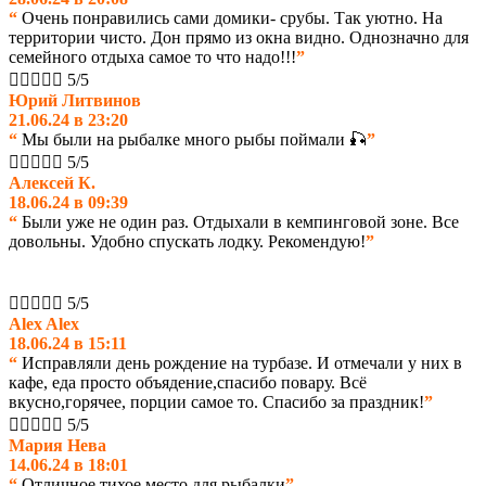
“
Очень понравились сами домики- срубы. Так уютно. На
территории чисто. Дон прямо из окна видно. Однозначно для
семейного отдыха самое то что надо!!!
”





5/5
Юрий Литвинов
21.06.24 в 23:20
“
Мы были на рыбалке много рыбы поймали 🎣
”





5/5
Aлексей К.
18.06.24 в 09:39
“
Были уже не один раз. Отдыхали в кемпинговой зоне. Все
довольны. Удобно спускать лодку. Рекомендую!
”





5/5
Alex Alex
18.06.24 в 15:11
“
Исправляли день рождение на турбазе. И отмечали у них в
кафе, еда просто объядение,спасибо повару. Всё
вкусно,горячее, порции самое то. Спасибо за праздник!
”





5/5
Мария Нева
14.06.24 в 18:01
“
Отличное тихое место для рыбалки
”