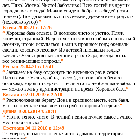
лет. Тихо! Уютно! Чисто! Заботливо! Всех гостей из других
городов везем сюда! Можно увидеть бобра и лебедей (если
повезет). Всегда можно купить свежие деревенские продукты
(недалеко хутор)
.
”
Елена 28.05.21 в 17:26
“
Хорошая база отдыха. В домиках чисто и уютно. Пляж,
конечно, странный. Надо спускаться вниз с обрыва по шаткой
лесенке, чтобы искупаться. Были в прошлом году, обещали
сделать хорошую лесенку. Из детской площадки только
качели. Очень приятная администратор Зара, всегда решала
все возникающие вопросы.
”
Руслан 25.04.21 в 17:41
“
Заезжаем на базу отдохнуть по несколько раз в сезон.
Палатками. Очень удобно, чисто (дети спокойно бегают
босиком), хороший сервис — если что-то необходимое забыли
— можно взять у администрации на время. Хорошая база.
”
Виталий 02.01.2019 в 22:10
“
Расположена на берегу Дона в красивом месте, есть баня,
мангал, очень теплые дома из сруба и хороший сервис
.
”
Диана 16.03.2019 в 20:41
“
Уютно,тепло, чисто.
В летний период думаю самое лучшее
место для отдыха
”
Светлана 30.11.2018 в 12:49
“
Супер супер место, очень чисто в домиках территория