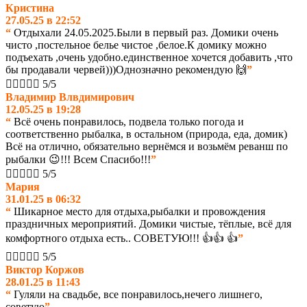
Кристина
27.05.25 в 22:52
“
Отдыхали 24.05.2025.Были в первый раз. Домики очень
чисто ,постельное белье чистое ,белое.К домику можно
подъехать ,очень удобно.единственное хочется добавить ,что
бы продавали червей)))Однозначно рекомендую 🙌
”





5/5
Владимир Влвдимирович
12.05.25 в 19:28
“
Всё очень понравилось, подвела только погода и
соответственно рыбалка, в остальном (природа, еда, домик)
Всё на отлично, обязательно вернёмся и возьмём реванш по
рыбалки 😉!!! Всем Спасибо!!!
”





5/5
Мария
31.01.25 в 06:32
“
Шикарное место для отдыха,рыбалки и провождения
праздничных мероприятий. Домики чистые, тёплые, всё для
комфортного отдыха есть.. СОВЕТУЮ!!! 👍👍 👍
”





5/5
Виктор Коржов
28.01.25 в 11:43
“
Гуляли на свадьбе, все понравилось,нечего лишнего,
советую
”